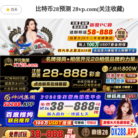
比特币28预测 28vp.com(关注收藏)
白天